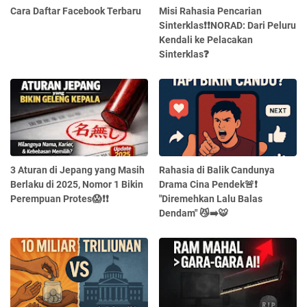
Cara Daftar Facebook Terbaru
Misi Rahasia Pencarian
Sinterklas❗❗NORAD: Dari Peluru
Kendali ke Pelacakan
Sinterklas❓
3 Aturan di Jepang yang Masih
Rahasia di Balik Candunya
Berlaku di 2025, Nomor 1 Bikin
Drama Cina Pendek🚨❗
Perempuan Protes😱❗❗
"Diremehkan Lalu Balas
Dendam" 😼➡️🐯