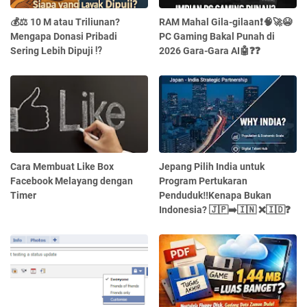
💰⚖️ 10 M atau Triliunan?
RAM Mahal Gila-gilaan❗🧠🚀😭
Mengapa Donasi Pribadi
PC Gaming Bakal Punah di
Sering Lebih Dipuji ⁉️
2026 Gara-Gara AI🤖❓❓
Cara Membuat Like Box
Jepang Pilih India untuk
Facebook Melayang dengan
Program Pertukaran
Timer
Penduduk‼️Kenapa Bukan
Indonesia? 🇯🇵➡️🇮🇳 ❌🇮🇩❓