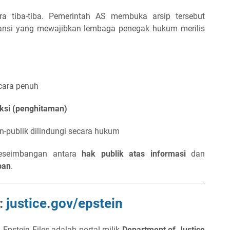
ara tiba-tiba. Pemerintah AS membuka arsip tersebut
ansi yang mewajibkan lembaga penegak hukum merilis
cara penuh
ksi (penghitaman)
on-publik dilindungi secara hukum
keseimbangan antara
hak publik atas informasi
dan
ban
.
:
justice.gov/epstein
pstein Files adalah portal milik
Department of Justice