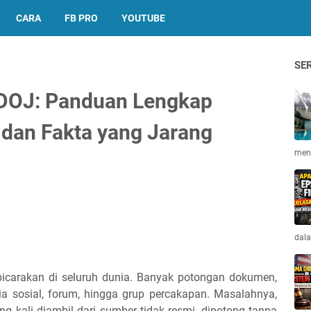
CARA
FB PRO
YOUTUBE
SE
i DOJ: Panduan Lengkap
 dan Fakta yang Jarang
meng
dala
icarakan di seluruh dunia. Banyak potongan dokumen,
ia sosial, forum, hingga grup percakapan. Masalahnya,
ng kali diambil dari sumber tidak resmi, dipotong tanpa