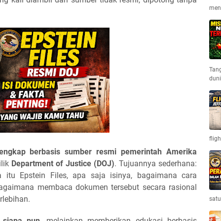
men
Tan
dun
flig
engkap berbasis sumber resmi pemerintah Amerika
lik
Department of Justice (DOJ)
. Tujuannya sederhana:
u Epstein Files, apa saja isinya, bagaimana cara
agaimana membaca dokumen tersebut secara rasional
rlebihan.
satu
 siapa pun
, melainkan memberikan edukasi berbasis