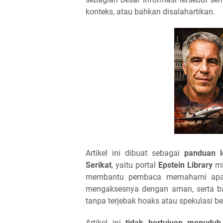
konteks, atau bahkan disalahartikan.
Artikel ini dibuat sebagai
panduan l
Serikat
, yaitu portal
Epstein Library
mi
membantu pembaca memahami apa it
mengaksesnya dengan aman, serta b
tanpa terjebak hoaks atau spekulasi be
Artikel ini
tidak bertujuan menuduh