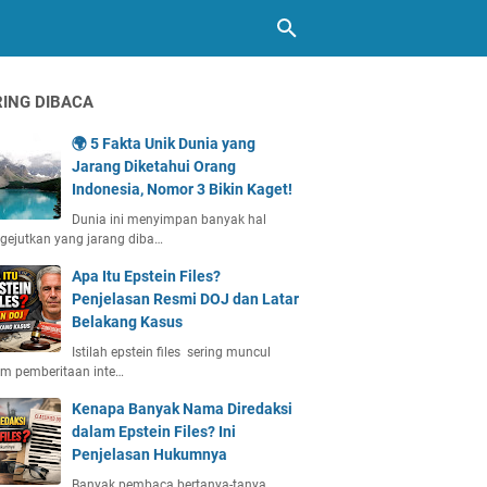
RING DIBACA
🌍 5 Fakta Unik Dunia yang
Jarang Diketahui Orang
Indonesia, Nomor 3 Bikin Kaget!
Dunia ini menyimpan banyak hal
ejutkan yang jarang diba…
Apa Itu Epstein Files?
Penjelasan Resmi DOJ dan Latar
Belakang Kasus
Istilah epstein files sering muncul
m pemberitaan inte…
Kenapa Banyak Nama Direda‎ksi
dalam Epstein Files? Ini
Penjelasan Hukumnya
Banyak pembaca bertanya-tanya