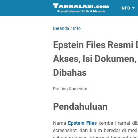
INFO
Beranda
/
Info
Epstein Files Resm
Akses, Isi Dokumen,
Dibahas
Posting Komentar
Pendahuluan
Nama
Epstein Files
kembali ramai dib
screenshot, dan klaim beredar di med
sebagian besar informasi tersebut seri